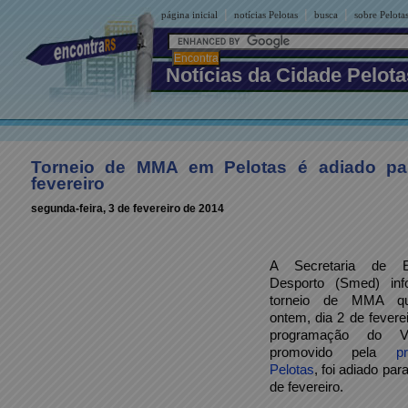
|
|
|
página inicial
notícias Pelotas
busca
sobre Pelota
Notícias da Cidade Pelota
Torneio de MMA em Pelotas é adiado pa
fevereiro
segunda-feira, 3 de fevereiro de 2014
A Secretaria de 
Desporto (Smed) in
torneio de MMA qu
ontem, dia 2 de feverei
programação do V
promovido pela
p
Pelotas
, foi adiado pa
de fevereiro.