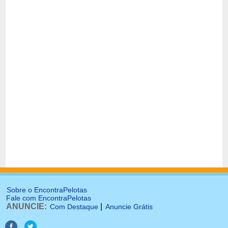
Sobre o EncontraPelotas
Fale com EncontraPelotas
ANUNCIE:
|
Com Destaque
Anuncie Grátis