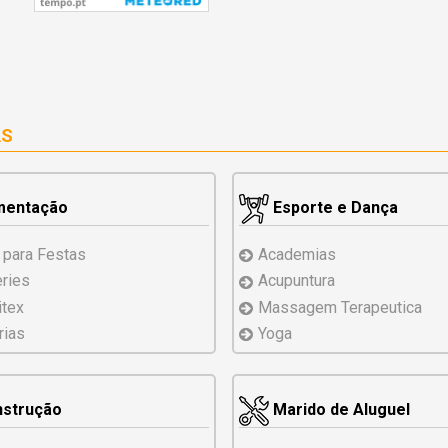
AS
mentação
Esporte e Dança
 para Festas
Academias
eries
Acupuntura
tex
Massagem Terapeutica
rias
Yoga
strução
Marido de Aluguel