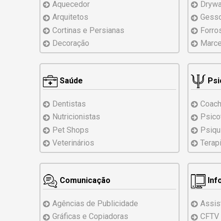
Aquecedor
Drywa
Arquitetos
Gess
Cortinas e Persianas
Forro
Decoração
Marce
Saúde
Psi
Dentistas
Coach
Nutricionistas
Psico
Pet Shops
Psiqu
Veterinários
Terap
Comunicação
Inf
Agências de Publicidade
Assis
Gráficas e Copiadoras
CFTV