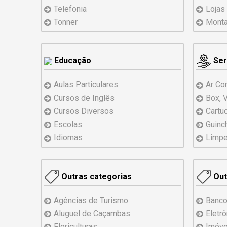
Telefonia
Lojas
Tonner
Mont
Educação
Ser
Aulas Particulares
Ar Co
Cursos de Inglês
Box, 
Cursos Diversos
Cartu
Escolas
Guinc
Idiomas
Limpe
Outras categorias
Out
Agências de Turismo
Banco
Aluguel de Caçambas
Eletr
Floriculturas
Imóve