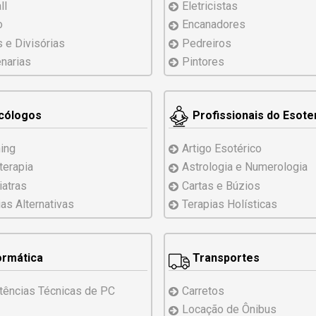
ll
Eletricistas
o
Encanadores
s e Divisórias
Pedreiros
narias
Pintores
cólogos
Profissionais do Esot
ing
Artigo Esotérico
terapia
Astrologia e Numerologia
iatras
Cartas e Búzios
ias
Alternativas
Terapias Holísticas
ormática
Transportes
tências
Técnicas
de PC
Carretos
Locação de Ônibus