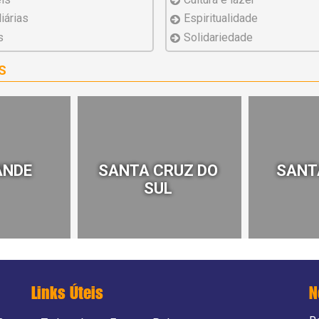
iárias
Espiritualidade
s
Solidariedade
S
ANDE
SANTA CRUZ DO
SANT
SUL
Links Úteis
N