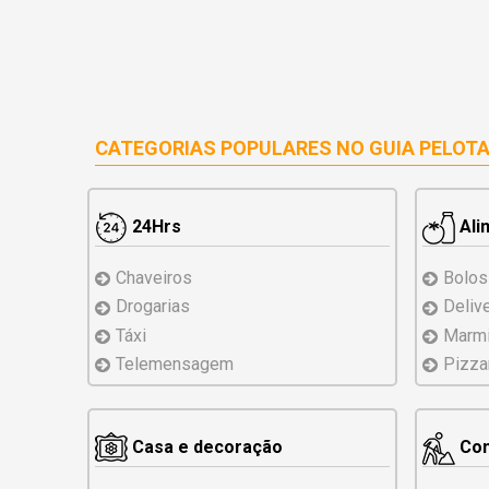
CATEGORIAS POPULARES NO
GUIA PELOT
24Hrs
Ali
Chaveiros
Bolos
Drogarias
Deliv
Táxi
Marmi
Telemensagem
Pizza
Casa e decoração
Con