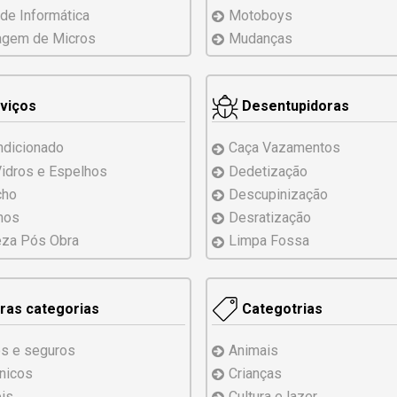
 de Informática
Motoboys
agem
de
Micros
Mudanças
viços
Desentupidoras
ndicionado
Caça Vazamentos
Vidros
e Espelhos
Dedetização
cho
Descupinização
hos
Desratização
za Pós Obra
Limpa Fossa
ras categorias
Categotrias
s e seguros
Animais
ônicos
Crianças
is
Cultura e lazer