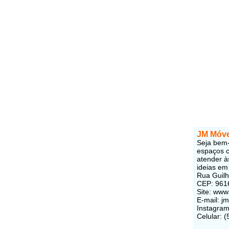
JM Móve
Seja bem-
espaços c
atender à
ideias em
Rua Guilh
CEP: 961
Site: ww
E-mail: j
Instagra
Celular: 