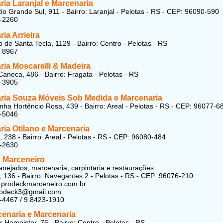
ia Laranjal e Marcenaria
io Grande Sul, 911 - Bairro: Laranjal - Pelotas - RS - CEP: 96090-590
6-2260
ia Arrieira
 de Santa Tecla, 1129 - Bairro: Centro - Pelotas - RS
7-8967
ria Moscarelli & Madeira
Caneca, 486 - Bairro: Fragata - Pelotas - RS
1-3905
ria Souza Móveis Sob Medida e Marcenaria
nha Hortêncio Rosa, 439 - Bairro: Areal - Pelotas - RS - CEP: 96077-6
8-5046
ia Otilano e Marcenaria
 238 - Bairro: Areal - Pelotas - RS - CEP: 96080-484
8-2630
 Marceneiro
anejados, marcenaria, carpintaria e restaurações.
, 136 - Bairro: Navegantes 2 - Pelotas - RS - CEP: 96076-210
.prodeckmarceneiro.com.br
prodeck3@gmail.com
-4467 / 9.8423-1910
enaria e Marcenaria
r Hameister, 76 - Bairro: Centro - Pelotas - RS