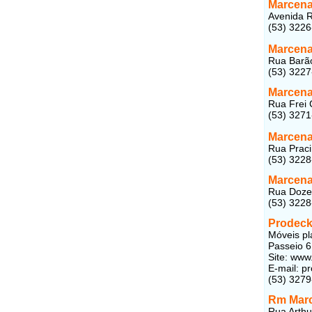
Marcenar
Avenida R
(53) 322
Marcenar
Rua Barão
(53) 322
Marcena
Rua Frei 
(53) 327
Marcena
Rua Praci
(53) 322
Marcenar
Rua Doze,
(53) 322
Prodeck
Móveis pl
Passeio 6
Site: www
E-mail: 
(53) 3279
Rm Marc
Rua Arthu