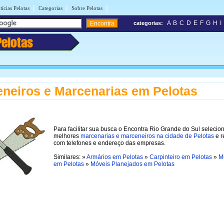
|
|
|
tícias Pelotas
Categorias
Sobre Pelotas
A
B
C
D
E
F
G
H
I
categorias:
Pelotas
neiros e Marcenarias em Pelotas
Para facilitar sua busca o Encontra Rio Grande do Sul selecio
melhores
marcenarias e marceneiros na cidade de Pelotas
e r
com telefones e endereço das empresas.
Similares: »
Armários em Pelotas
»
Carpinteiro em Pelotas
»
M
em Pelotas
»
Móveis Planejados em Pelotas