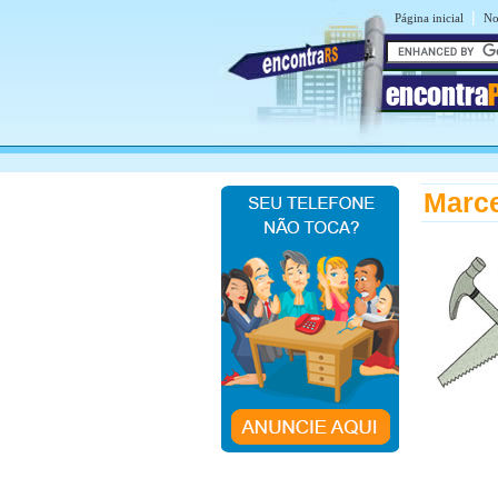
|
Página inicial
No
encontra
Marce