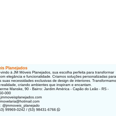
is Planejados
vindo à JM Móveis Planejados, sua escolha perfeita para transformar
om elegância e funcionalidade. Criamos soluções personalizadas para
s suas necessidades exclusivas de design de interiores. Transformam
 realidade, criando ambientes que inspiram e encantam.
erme Manske, 90 - Bairro: Jardim América - Capão do Leão - RS -
60-000
w.jmmoveisplanejados.com
mmovelaria@hotmail.com
m: @jmmoveis_planejado
(53) 99969-0242 / (53) 98431-6766