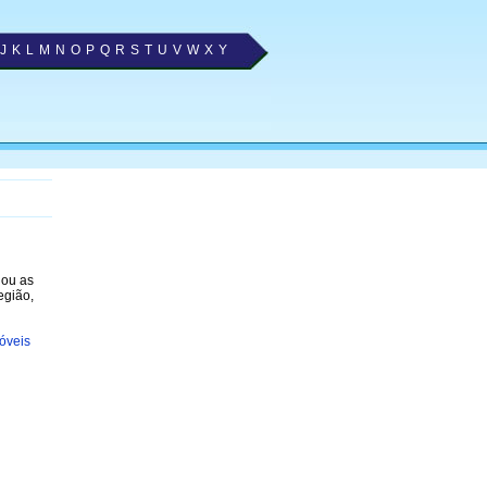
J
K
L
M
N
O
P
Q
R
S
T
U
V
W
X
Y
nou as
egião,
óveis