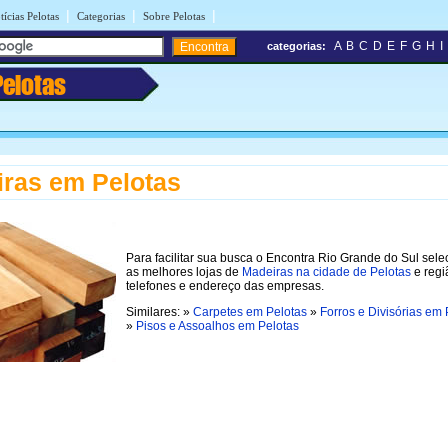
|
|
|
tícias Pelotas
Categorias
Sobre Pelotas
A
B
C
D
E
F
G
H
I
categorias:
Pelotas
ras em Pelotas
Para facilitar sua busca o Encontra Rio Grande do Sul sel
as melhores lojas de
Madeiras na cidade de Pelotas
e regi
telefones e endereço das empresas.
Similares: »
Carpetes em Pelotas
»
Forros e Divisórias em 
»
Pisos e Assoalhos em Pelotas