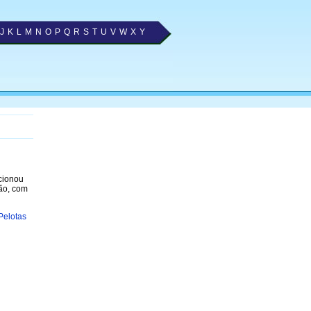
J
K
L
M
N
O
P
Q
R
S
T
U
V
W
X
Y
ecionou
ão, com
Pelotas