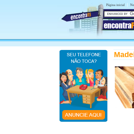
|
Página inicial
No
encontra
Madei