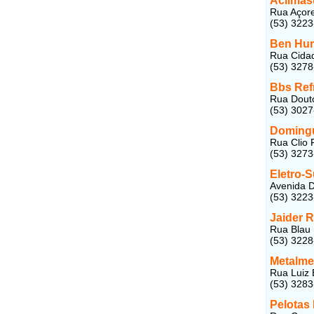
Aclimas
Rua Açore
(53) 322
Ben Hur
Rua Cidad
(53) 327
Bbs Ref
Rua Douto
(53) 302
Domingu
Rua Clio 
(53) 327
Eletro-S
Avenida D
(53) 322
Jaider R
Rua Blau 
(53) 322
Metalme
Rua Luiz B
(53) 3283
Pelotas