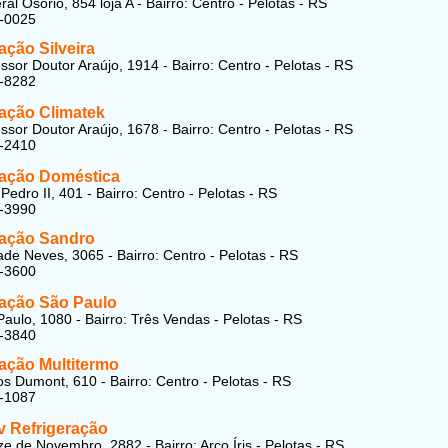
l Osório, 854 loja A - Bairro: Centro - Pelotas - RS
5-0025
ação Silveira
ssor Doutor Araújo, 1914 - Bairro: Centro - Pelotas - RS
7-8282
ração Climatek
ssor Doutor Araújo, 1678 - Bairro: Centro - Pelotas - RS
8-2410
ração Doméstica
edro II, 401 - Bairro: Centro - Pelotas - RS
7-3990
ração Sandro
de Neves, 3065 - Bairro: Centro - Pelotas - RS
7-3600
ração São Paulo
aulo, 1080 - Bairro: Três Vendas - Pelotas - RS
3-3840
ração Multitermo
s Dumont, 610 - Bairro: Centro - Pelotas - RS
5-1087
v Refrigeração
e de Novembro, 2882 - Bairro: Arco Íris - Pelotas - RS