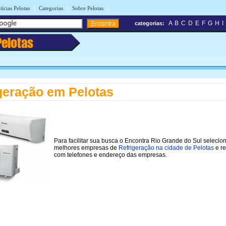
|
|
|
tícias Pelotas
Categorias
Sobre Pelotas
A
B
C
D
E
F
G
H
I
categorias:
Pelotas
geração em Pelotas
Para facilitar sua busca o Encontra Rio Grande do Sul selecio
melhores empresas de
Refrigeração na cidade de Pelotas
e re
com telefones e endereço das empresas.