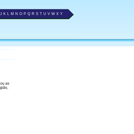
J
K
L
M
N
O
P
Q
R
S
T
U
V
W
X
Y
nou as
gião,