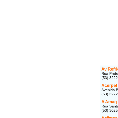
Av Refr
Rua Profe
(53) 322
Acerpel
Avenida B
(53) 322
A Amaq 
Rua Santa
(53) 302