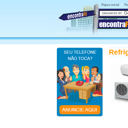
|
Página inicial
No
encontra
Refri